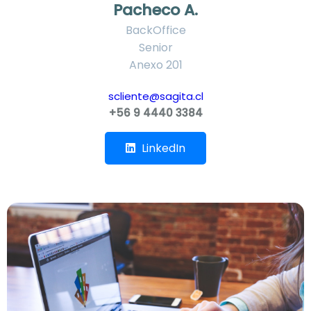
Pacheco A.
BackOffice
Senior
Anexo 201
scliente@sagita.cl
+56 9 4440 3384
LinkedIn