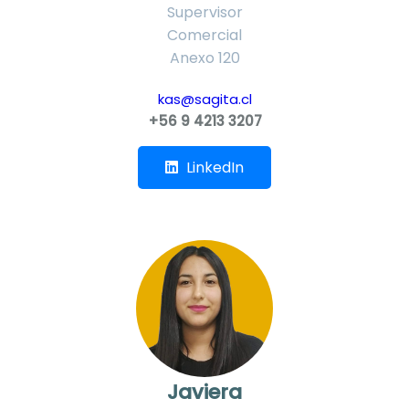
Supervisor
Comercial
Anexo 120
kas@sagita.cl
‪+56 9 4213 3207‬
LinkedIn
Javiera