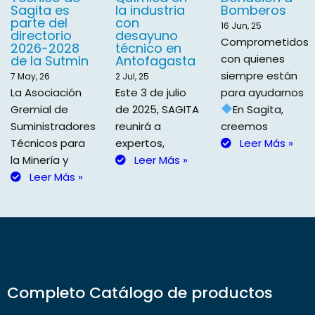
Sagita es
la industria
Bomberos
parte del
con
16
Jun, 25
directorio
desayuno
Comprometidos
2026-2028
técnico en
con quienes
de la Sutmin
Antofagasta
siempre están
7
May, 26
2
Jul, 25
La Asociación
Este 3 de julio
para ayudarnos
Gremial de
de 2025, SAGITA
En Sagita,
Suministradores
reunirá a
creemos
Técnicos para
expertos,
Leer Más »
la Minería y
Leer Más »
Leer Más »
Completo Catálogo de productos