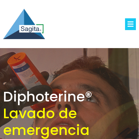
Diphoterine®
Lavado de
emergencia