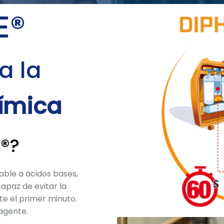
E®
a la
ímica
e®?
cable a ácidos bases,
capaz de evitar la
e el primer minuto.
iagente.