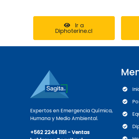
Ir a
Diphoterine.cl
Me
Ini
Po
Expertos en Emergencia Química,
Eq
Humana y Medio Ambiental.
Di
+562 2244 1191 - Ventas
He