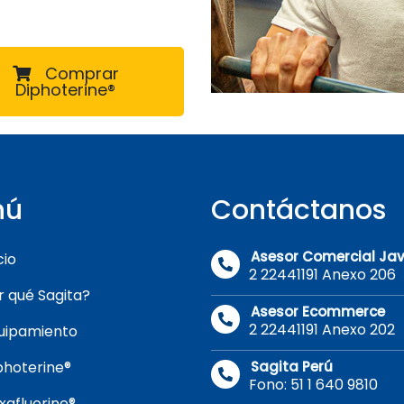
Comprar
Diphoterine®
nú
Contáctanos
Asesor Comercial Jav
cio
2 22441191 Anexo 206
r qué Sagita?
Asesor Ecommerce
2 22441191 Anexo 202
uipamiento
photerine®
Sagita Perú
Fono: 51 1 640 9810
xafluorine®