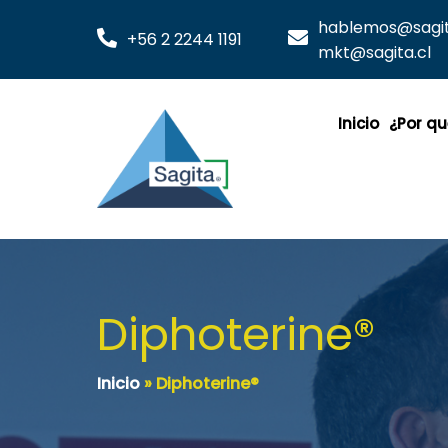
hablemos@sagita
+56 2 2244 1191
mkt@sagita.cl
Inicio
¿Por qu
Diphoterine®
Inicio
»
Diphoterine®