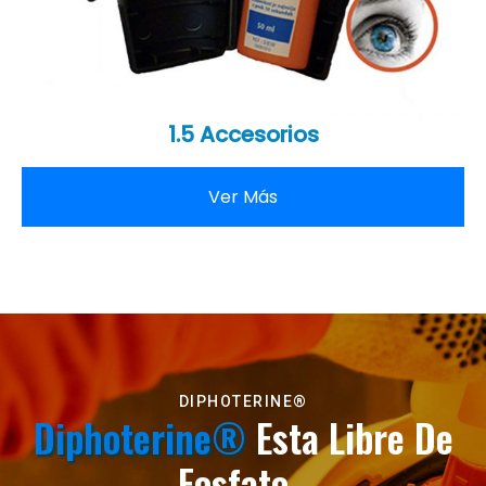
1.5 Accesorios
Ver Más
DIPHOTERINE®
Diphoterine®
Esta Libre De
Fosfato