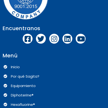
Encuentranos
Menú
Inicio
Por qué Sagita?
Equipamiento
Diphoterine®
Hexafluorine®