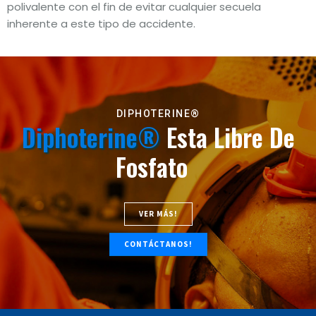
polivalente con el fin de evitar cualquier secuela
inherente a este tipo de accidente.
DIPHOTERINE®
Diphoterine®
Esta Libre De
Fosfato
VER MÁS!
CONTÁCTANOS!