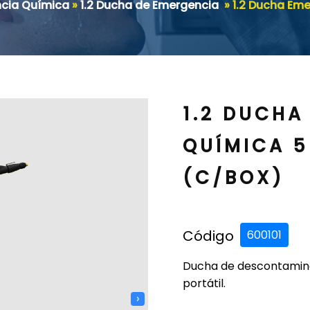
ncia Química
»
1.2 Ducha de Emergencia
»
1.2 Ducha Eme
1.2 DUCHA
QUÍMICA 5
(C/BOX)
Código
600101
Ducha de descontamin
portátil.
›