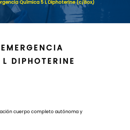
rgencia Química 5 L Diphoterine (c/Box)
 EMERGENCIA
 L DIPHOTERINE
ación cuerpo completo autónoma y