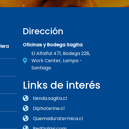
Dirección
Oficinas y Bodega Sagita:
iera
El Alfalfal 471, Bodega 228,
Work Center, Lampa -
Santiago
Links de interés
tienda.sagita.cl
Diphoterine.cl
Quemaduratermica.cl
RedGalaxi.com