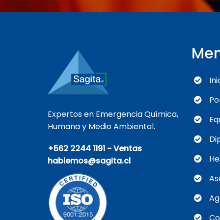
Me
Ini
Po
Expertos en Emergencia Química,
Eq
Humana y Medio Ambiental.
Di
+562 2244 1191 - Ventas
He
hablemos@sagita.cl
As
Ag
Co