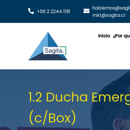
hablemos@sagita
+56 2 2244 1191
mkt@sagita.cl
Inicio
¿Por qu
1.2 Ducha Emerg
(c/Box)