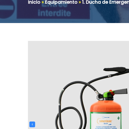
Inicio
»
Equipamiento
»
1. Ducha de Emerge
‹