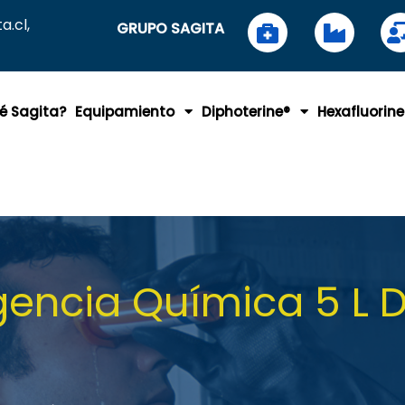
.cl,
GRUPO SAGITA
é Sagita?
Equipamiento
Diphoterine®
Hexafluorine
encia Química 5 L D