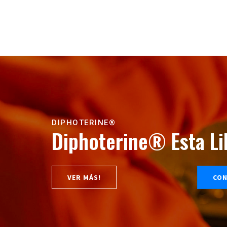
DIPHOTERINE®
Diphoterine®
Esta L
VER MÁS!
CON