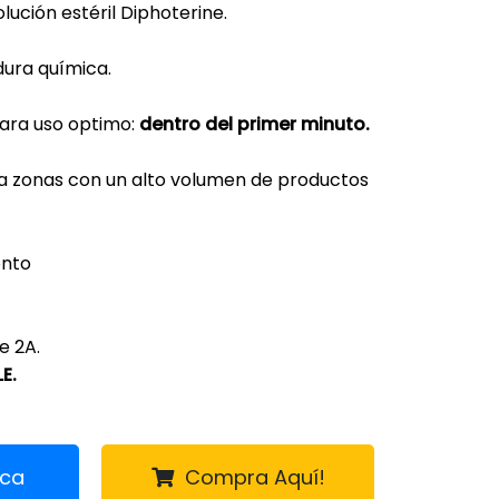
lución estéril Diphoterine.
dura química.
ara uso optimo:
dentro del primer minuto.
a zonas con un alto volumen de productos
ento
e 2A.
E.
ica
Compra Aquí!