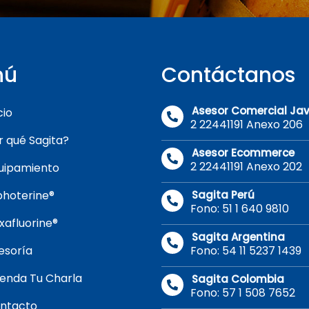
nú
Contáctanos
Asesor Comercial Jav
cio
2 22441191 Anexo 206
r qué Sagita?
Asesor Ecommerce
2 22441191 Anexo 202
uipamiento
photerine®
Sagita Perú
Fono: 51 1 640 9810
xafluorine®
Sagita Argentina
esoría
Fono: 54 11 5237 1439
enda Tu Charla
Sagita Colombia
Fono: 57 1 508 7652
ntacto