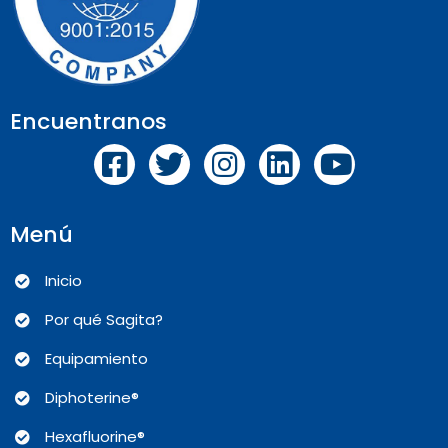
Encuentranos
Menú
Inicio
Por qué Sagita?
Equipamiento
Diphoterine®
Hexafluorine®