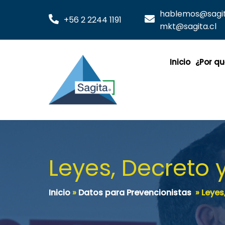
hablemos@sagita
+56 2 2244 1191
mkt@sagita.cl
Inicio
¿Por qu
Leyes, Decreto
Inicio
»
Datos para Prevencionistas
»
Leyes