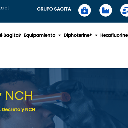
.cl,
GRUPO SAGITA
é Sagita?
Equipamiento
Diphoterine®
Hexafluorine
 y NCH
, Decreto y NCH