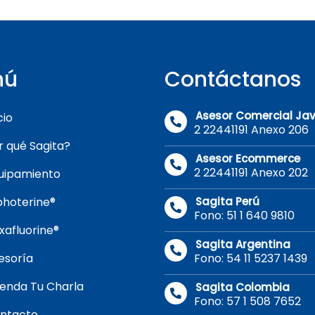
nú
Contáctanos
Asesor Comercial Jav
cio
2 22441191 Anexo 206
r qué Sagita?
Asesor Ecommerce
2 22441191 Anexo 202
uipamiento
photerine®
Sagita Perú
Fono: 51 1 640 9810
xafluorine®
Sagita Argentina
esoría
Fono: 54 11 5237 1439
enda Tu Charla
Sagita Colombia
Fono: 57 1 508 7652
ntacto