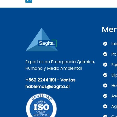
Me
Ini
Po
Expertos en Emergencia Química,
Eq
Humana y Medio Ambiental.
Di
+562 2244 1191 - Ventas
He
hablemos@sagita.cl
As
Ag
Co