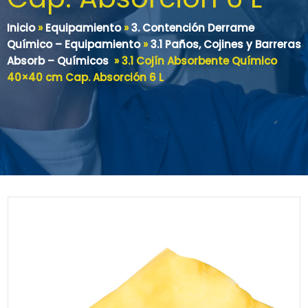
Inicio
»
Equipamiento
»
3. Contención Derrame
Químico – Equipamiento
»
3.1 Paños, Cojines y Barreras
Absorb – Químicos
»
3.1 Cojín Absorbente Químico
40×40 cm Cap. Absorción 6 L