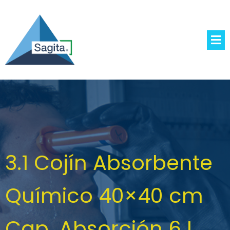
3.1 Cojín Absorbente
Químico 40×40 cm
Cap. Absorción 6 L