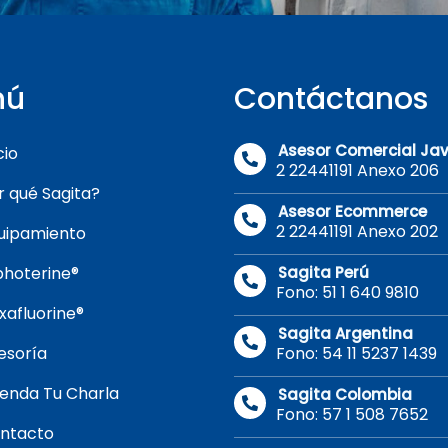
nú
Contáctanos
Asesor Comercial Jav
cio
2 22441191 Anexo 206
r qué Sagita?
Asesor Ecommerce
2 22441191 Anexo 202
uipamiento
photerine®
Sagita Perú
Fono: 51 1 640 9810
xafluorine®
Sagita Argentina
esoría
Fono: 54 11 5237 1439
enda Tu Charla
Sagita Colombia
Fono: 57 1 508 7652
ntacto