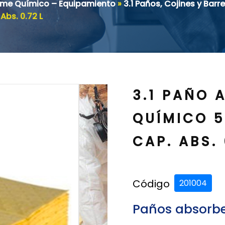
ame Químico – Equipamiento
»
3.1 Paños, Cojines y Bar
bs. 0.72 L
3.1 PAÑO 
QUÍMICO 
CAP. ABS. 
Código
201004
Paños absorbe