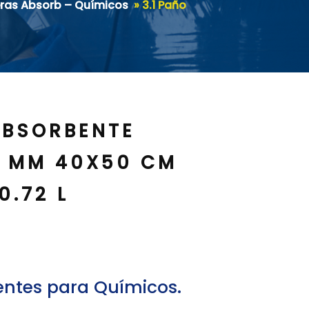
reras Absorb – Químicos
»
3.1 Paño
ABSORBENTE
5 MM 40X50 CM
0.72 L
ntes para Químicos.