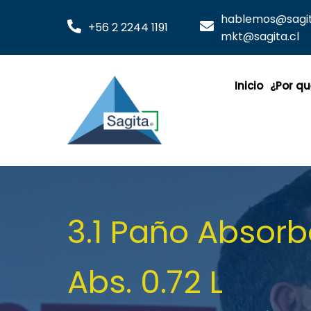
hablemos@sagita
+56 2 2244 1191
mkt@sagita.cl
Inicio
¿Por qu
3.1 Paño Absor
Abs. 0.72 L