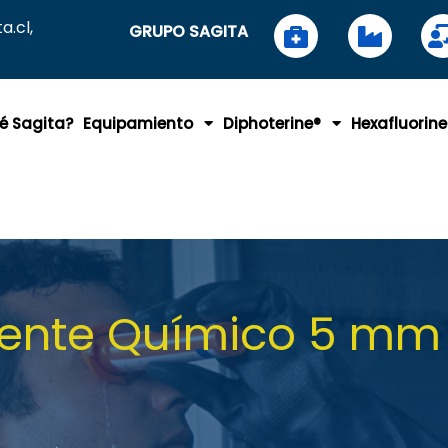
.cl,
GRUPO SAGITA
é Sagita?
Equipamiento
Diphoterine®
Hexafluorine
bente Químico 5 m