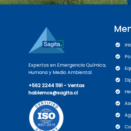
Me
Ini
Po
Expertos en Emergencia Química,
Eq
Humana y Medio Ambiental.
Di
+562 2244 1191 - Ventas
He
hablemos@sagita.cl
As
Ag
Co