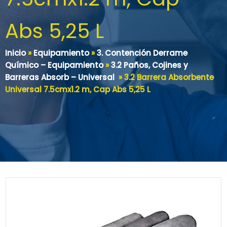
Abs 5,25 L
Inicio
»
Equipamiento
»
3. Contención Derrame
Químico – Equipamiento
»
3.2 Paños, Cojines y
Barreras Absorb – Universal
»
3.2 Barrera Absorbente
Universal 7.5cmx1.2 m, Cap Abs 5,25 L