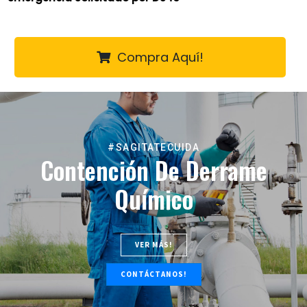
Compra Aquí!
#SAGITATECUIDA
Contención De Derrame
Químico
VER MÁS!
CONTÁCTANOS!