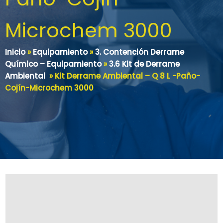
Microchem 3000
Inicio
»
Equipamiento
»
3. Contención Derrame
Químico – Equipamiento
»
3.6 Kit de Derrame
Ambiental
»
Kit Derrame Ambiental – Q 8 L -Paño-
Cojín-Microchem 3000