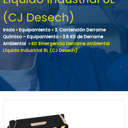
(CJ Desech)
Inicio
»
Equipamiento
»
3. Contención Derrame
Químico – Equipamiento
»
3.6 Kit de Derrame
Ambiental
»
Kit Emergencia Derrame Ambiental
Líquido Industrial 8L (CJ Desech)