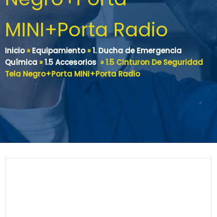
MINI+Porta Radio
Inicio
»
Equipamiento
»
1. Ducha de Emergencia
Química
»
1.5 Accesorios
»
1.5 Cinturon De Seguridad
Tela Negro+Porta MINI+Porta Radio