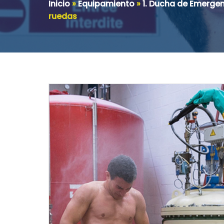
Inicio
»
Equipamiento
»
1. Ducha de Emerge
ruedas