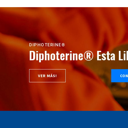
DIPHOTERINE®
Diphoterine®
Esta L
VER MÁS!
CON