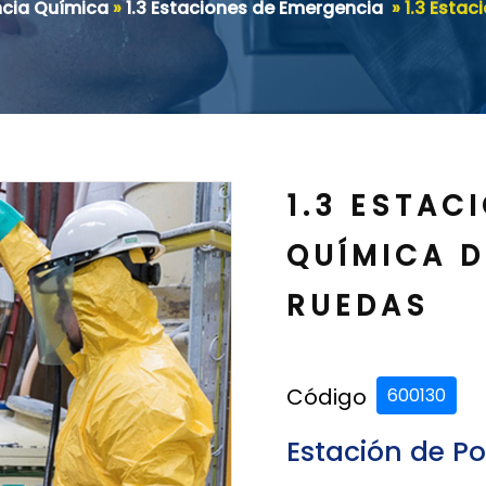
ncia Química
»
1.3 Estaciones de Emergencia
»
1.3 Esta
1.3 ESTAC
QUÍMICA D
RUEDAS
Código
600130
Estación de Po