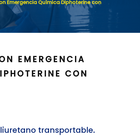
cion Emergencia Química Diphoterine con
ION EMERGENCIA
IPHOTERINE CON
liuretano transportable.