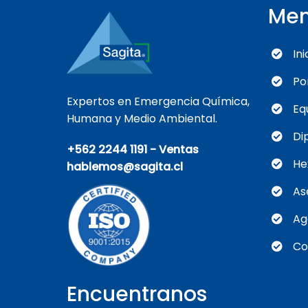
Me
Ini
Po
Expertos en Emergencia Química,
Eq
Humana y Medio Ambiental.
Di
+562 2244 1191 - Ventas
He
hablemos@sagita.cl
As
Ag
Co
Encuentranos