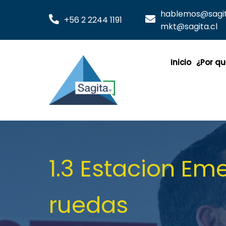
hablemos@sagita
+56 2 2244 1191
mkt@sagita.cl
Inicio
¿Por qu
1.3 Estacion Em
ruedas