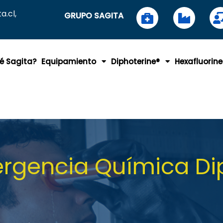
.cl,
GRUPO SAGITA
é Sagita?
Equipamiento
Diphoterine®
Hexafluorine
ergencia Química Di