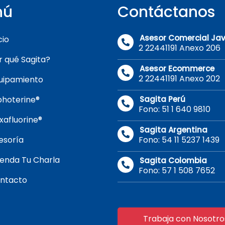
nú
Contáctanos
Asesor Comercial Jav
cio
2 22441191 Anexo 206
r qué Sagita?
Asesor Ecommerce
2 22441191 Anexo 202
uipamiento
photerine®
Sagita Perú
Fono: 51 1 640 9810
xafluorine®
Sagita Argentina
esoría
Fono: 54 11 5237 1439
enda Tu Charla
Sagita Colombia
Fono: 57 1 508 7652
ntacto
Trabaja con Nosotro