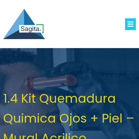
1.4 Kit Quemadura
Quimica Ojos + Piel –
Mural Acrilico