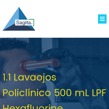
1.1 Lavaojos
Policlínico 500 mL LPF
Hexafluorine