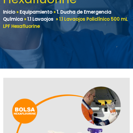
Inicio
»
Equipamiento
»
1. Ducha de Emergencia
Química
»
1.1 Lavaojos
»
1.1 Lavaojos Policlínico 500 mL
LPF Hexafluorine