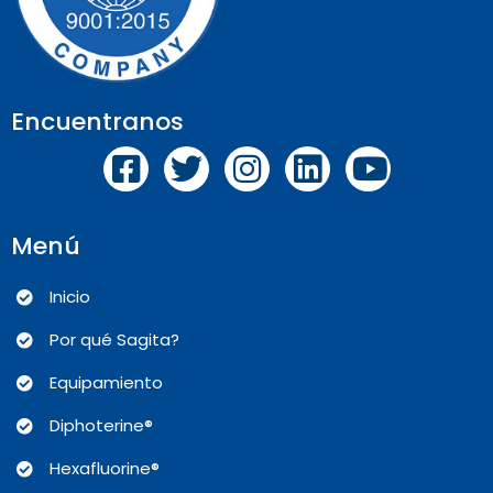
Encuentranos
Menú
Inicio
Por qué Sagita?
Equipamiento
Diphoterine®
Hexafluorine®