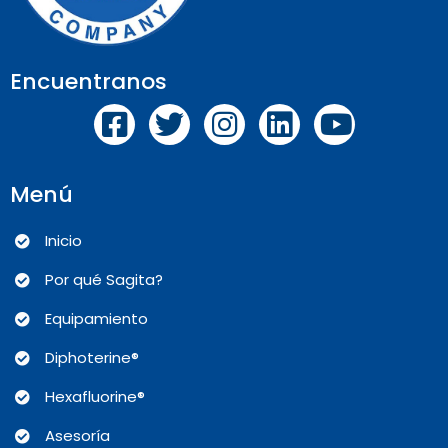
Encuentranos
Menú
Inicio
Por qué Sagita?
Equipamiento
Diphoterine®
Hexafluorine®
Asesoría