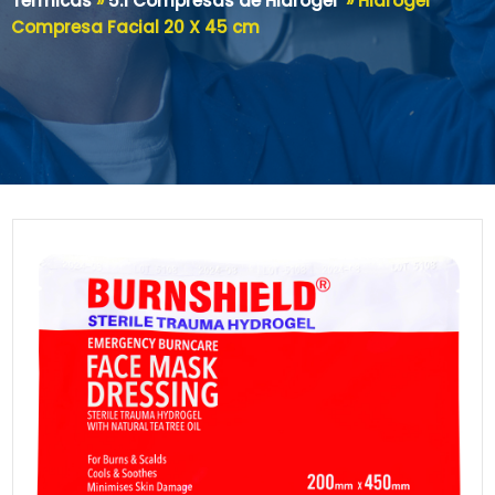
Térmicas
»
5.1 Compresas de Hidrogel
»
Hidrogel
Compresa Facial 20 X 45 cm