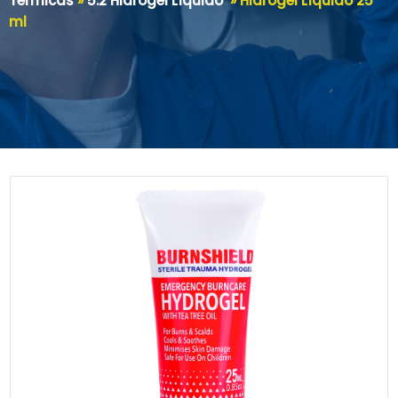
Térmicas
»
5.2 Hidrogel Líquido
»
Hidrogel Líquido 25
ml