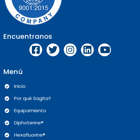
Encuentranos
Menú
Inicio
Por qué Sagita?
Equipamiento
Diphoterine®
Hexafluorine®