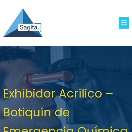
Exhibidor Acrílico –
Botiquín de
Emergencia Química