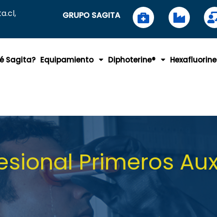
.cl,
GRUPO SAGITA
é Sagita?
Equipamiento
Diphoterine®
Hexafluorine
fesional Primeros Auxi