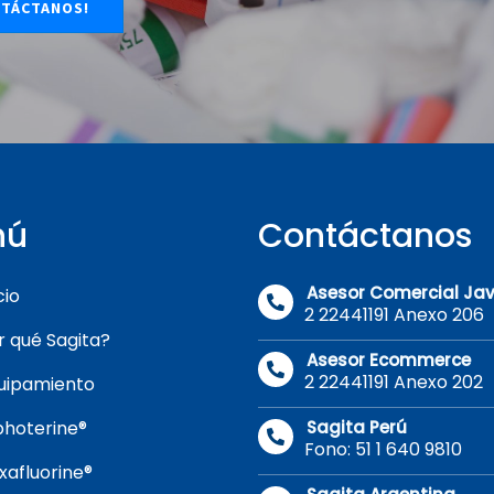
TÁCTANOS!
nú
Contáctanos
Asesor Comercial Jav
cio
2 22441191 Anexo 206
r qué Sagita?
Asesor Ecommerce
2 22441191 Anexo 202
uipamiento
photerine®
Sagita Perú
Fono: 51 1 640 9810
xafluorine®