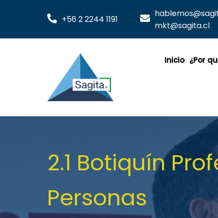
hablemos@sagita
+56 2 2244 1191
mkt@sagita.cl
Inicio
¿Por qu
2.1 Botiquín Pro
Personas