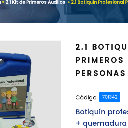
a
»
2.1 Kit de Primeros Auxilios
»
2.1 Botiquín Profesional 
2.1 BOTIQ
PRIMEROS 
PERSONAS
Código
701342
Botiquín profe
+ quemadura t