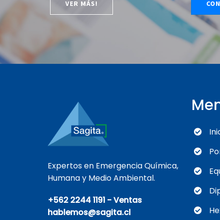
VER MÁS!
CON
Me
Ini
Po
Expertos en Emergencia Química,
Eq
Humana y Medio Ambiental.
Di
+562 2244 1191 - Ventas
He
hablemos@sagita.cl