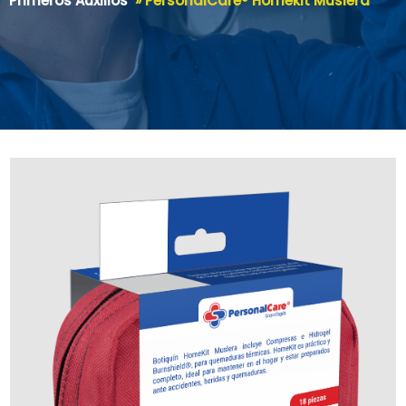
Primeros Auxilios
»
PersonalCare® Homekit Muslera