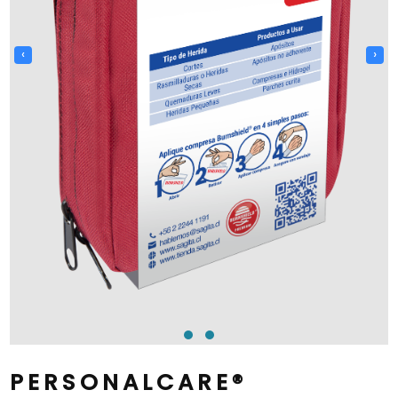
‹
›
PERSONALCARE®