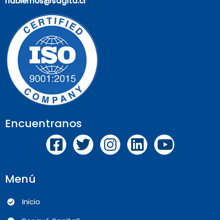
hablemos@sagita.cl
Encuentranos
Menú
Inicio