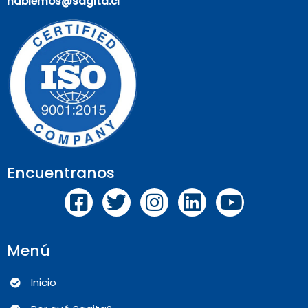
hablemos@sagita.cl
Encuentranos
Menú
Inicio