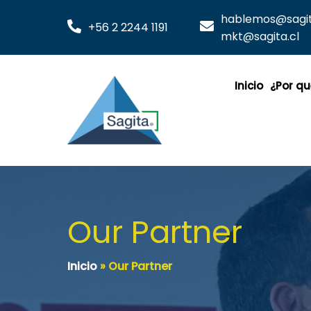
hablemos@sagita
+56 2 2244 1191
mkt@sagita.cl
Inicio
¿Por qu
Our Partner
Inicio
»
Our Partner