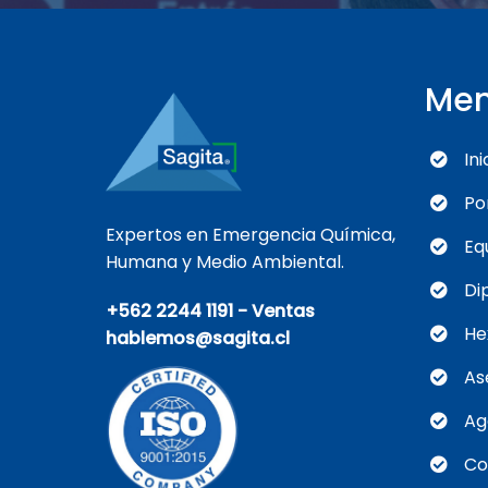
Me
Ini
Po
Expertos en Emergencia Química,
Eq
Humana y Medio Ambiental.
Di
+562 2244 1191 - Ventas
He
hablemos@sagita.cl
As
Ag
Co