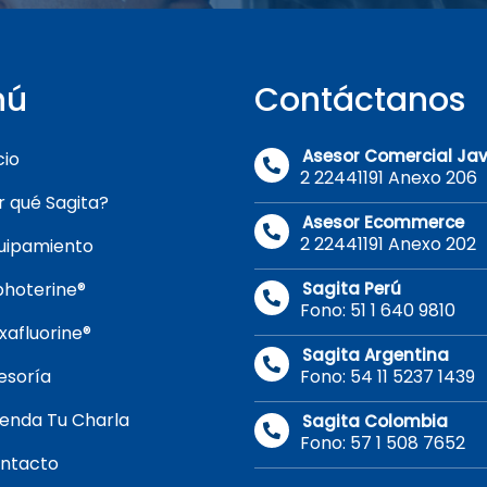
nú
Contáctanos
Asesor Comercial Jav
cio
2 22441191 Anexo 206
r qué Sagita?
Asesor Ecommerce
2 22441191 Anexo 202
uipamiento
photerine®
Sagita Perú
Fono: 51 1 640 9810
xafluorine®
Sagita Argentina
esoría
Fono: 54 11 5237 1439
enda Tu Charla
Sagita Colombia
Fono: 57 1 508 7652
ntacto