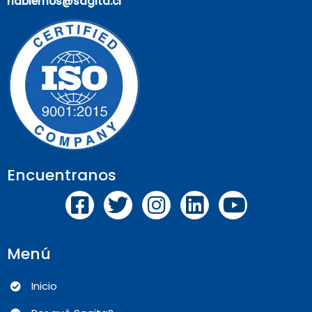
hablemos@sagita.cl
Encuentranos
Menú
Inicio