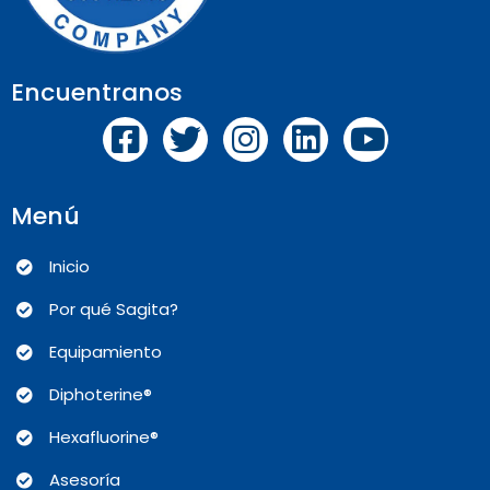
Encuentranos
Menú
Inicio
Por qué Sagita?
Equipamiento
Diphoterine®
Hexafluorine®
Asesoría