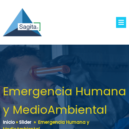
Emergencia Humana
y MedioAmbiental
Inicio
»
Slider
»
Emergencia Humana y