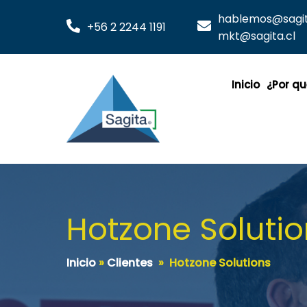
hablemos@sagita
+56 2 2244 1191
mkt@sagita.cl
Inicio
¿Por qu
Hotzone Soluti
Inicio
»
Clientes
»
Hotzone Solutions