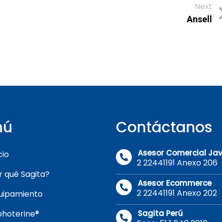
Next
Ansell
nú
Contáctanos
Asesor Comercial Jav
cio
2 22441191 Anexo 206
r qué Sagita?
Asesor Ecommerce
2 22441191 Anexo 202
uipamiento
photerine®
Sagita Perú