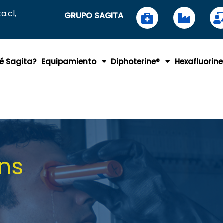
.cl,
GRUPO SAGITA
é Sagita?
Equipamiento
Diphoterine®
Hexafluorine
ons