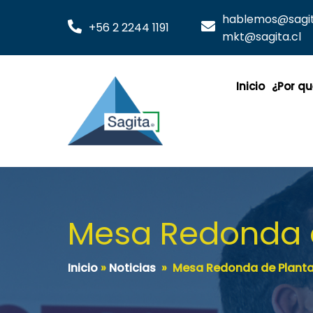
hablemos@sagita
+56 2 2244 1191
mkt@sagita.cl
Inicio
¿Por qu
Mesa Redonda d
Inicio
»
Noticias
»
Mesa Redonda de Plantas