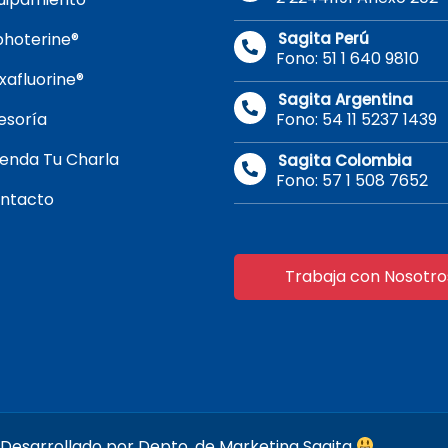
photerine®
Sagita Perú
Fono: 51 1 640 9810
xafluorine®
Sagita Argentina
esoría
Fono: 54 11 5237 1439
enda Tu Charla
Sagita Colombia
Fono: 57 1 508 7652
ntacto
Trabaja con Nosotro
- Desarrollado por Depto. de Marketing Sagita