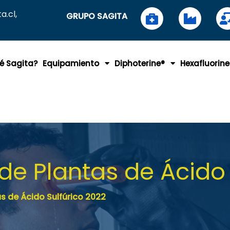
.cl,
GRUPO SAGITA
é Sagita?
Equipamiento
Diphoterine®
Hexafluorine
e Plantas de Ácido 
 de Ácido Sulfúrico 2022