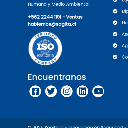
Humana y Medio Ambiental.
Di
+562 2244 1191 - Ventas
He
hablemos@sagita.cl
As
Ag
Co
Encuentranos
© 2025 Sagita.cl - Innovación en Seguridad 