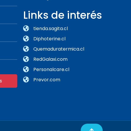
Links de interés
tienda.sagita.cl
Diphoterine.cl
Quemaduratermica.cl
RedGalaxi.com
Personalcare.cl
Prevor.com
s