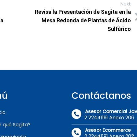
Next
Revisa la Presentación de Sagita en la
ía
Mesa Redonda de Plantas de Ácido
Sulfúrico
nú
Contáctanos
Asesor Comercial Jav
cio
2 22441191 Anexo 206
r qué Sagita?
Asesor Ecommerce
2 22441191 Anexo 202
uipamiento