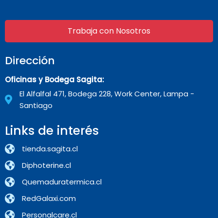
Trabaja con Nosotros
Dirección
Oficinas y Bodega Sagita:
El Alfalfal 471, Bodega 228, Work Center, Lampa -
Santiago
Links de interés
tienda.sagita.cl
Diphoterine.cl
Quemaduratermica.cl
RedGalaxi.com
Personalcare.cl