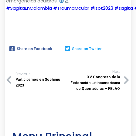
emergencias oculares.
#SagitaEnColombia
#TraumaOcular
#isot2023
#sagita
Share on Facebook
Share on Twitter
Next
Previous
XV Congreso de la
Participamos en Sochimu
Federación Latinoamericana
2023
de Quemaduras – FELAQ