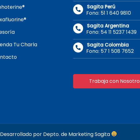
photerine®
Sagita Perú
Fono: 51 1 640 9810
xafluorine®
Sagita Argentina
esoría
Fono: 54 11 5237 1439
enda Tu Charla
Sagita Colombia
Fono: 57 1 508 7652
ntacto
Trabaja con Nosotro
- Desarrollado por Depto. de Marketing Sagita