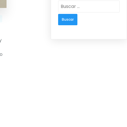
Buscar:
y
do