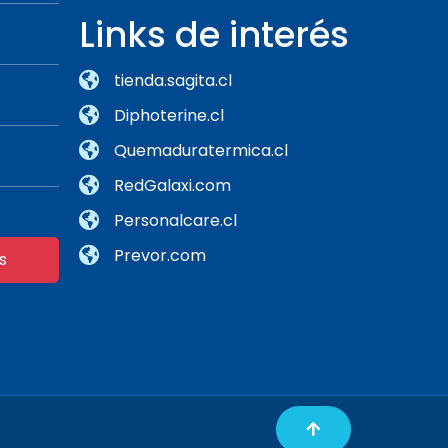
Links de interés
tienda.sagita.cl
Diphoterine.cl
Quemaduratermica.cl
RedGalaxi.com
Personalcare.cl
Prevor.com
s