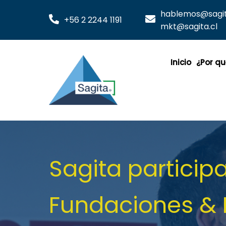
hablemos@sagita
+56 2 2244 1191
mkt@sagita.cl
Inicio
¿Por qu
Sagita partici
Fundaciones & 