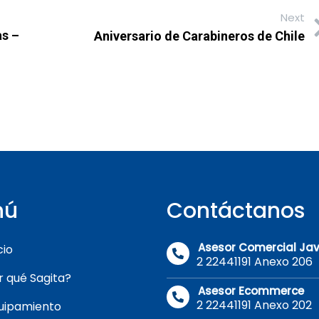
Next
s –
Aniversario de Carabineros de Chile
nú
Contáctanos
Asesor Comercial Jav
cio
2 22441191 Anexo 206
r qué Sagita?
Asesor Ecommerce
2 22441191 Anexo 202
uipamiento