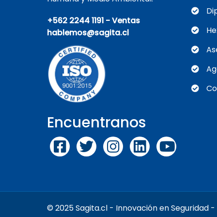
Di
+562 2244 1191 - Ventas
He
hablemos@sagita.cl
As
Ag
Co
Encuentranos
© 2025 Sagita.cl - Innovación en Seguridad 