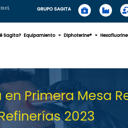
.cl,
GRUPO SAGITA
é Sagita?
Equipamiento
Diphoterine®
Hexafluorine
pa en Primera Mesa 
Refinerías 2023