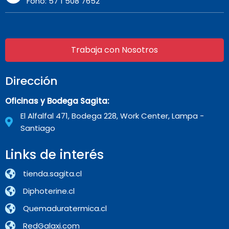
Fono: 57 1 508 7652
Trabaja con Nosotros
Dirección
Oficinas y Bodega Sagita:
El Alfalfal 471, Bodega 228, Work Center, Lampa -
Santiago
Links de interés
tienda.sagita.cl
Diphoterine.cl
Quemaduratermica.cl
RedGalaxi.com