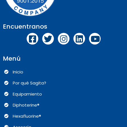
Encuentranos
Menú
Inicio
Por qué Sagita?
Equipamiento
Diphoterine®
Hexafluorine®